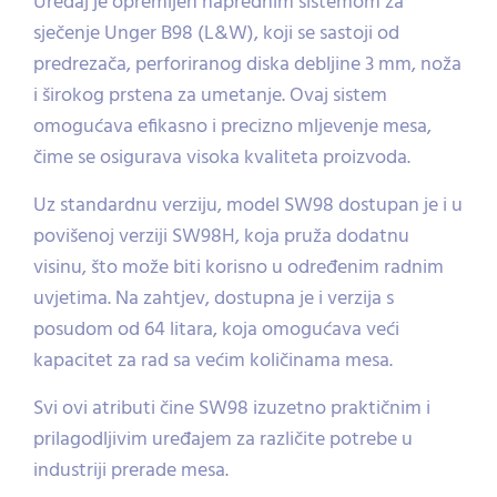
Uređaj je opremljen naprednim sistemom za
sječenje Unger B98 (L&W), koji se sastoji od
predrezača, perforiranog diska debljine 3 mm, noža
i širokog prstena za umetanje. Ovaj sistem
omogućava efikasno i precizno mljevenje mesa,
čime se osigurava visoka kvaliteta proizvoda.
Uz standardnu verziju, model SW98 dostupan je i u
povišenoj verziji SW98H, koja pruža dodatnu
visinu, što može biti korisno u određenim radnim
uvjetima. Na zahtjev, dostupna je i verzija s
posudom od 64 litara, koja omogućava veći
kapacitet za rad sa većim količinama mesa.
Svi ovi atributi čine SW98 izuzetno praktičnim i
prilagodljivim uređajem za različite potrebe u
industriji prerade mesa.