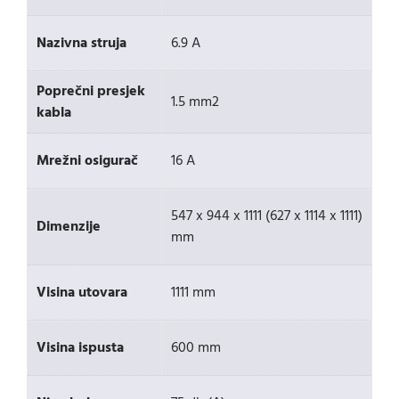
Nazivna struja
6.9 A
Poprečni presjek
1.5 mm2
kabla
Mrežni osigurač
16 A
547 x 944 x 1111 (627 x 1114 x 1111)
Dimenzije
mm
Visina utovara
1111 mm
Visina ispusta
600 mm