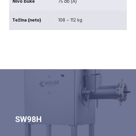
Nivo buke
75 db (A)
Težina (neto)
108 – 112 kg
SW98H