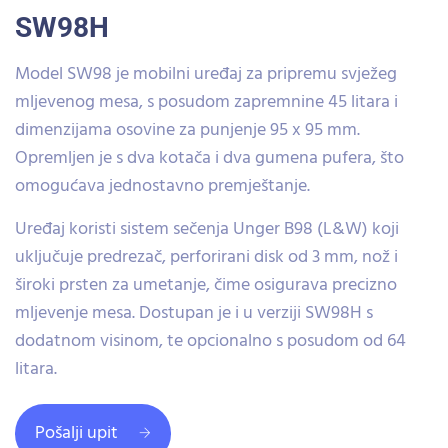
SW98H
Model SW98 je mobilni uređaj za pripremu svježeg
mljevenog mesa, s posudom zapremnine 45 litara i
dimenzijama osovine za punjenje 95 x 95 mm.
Opremljen je s dva kotača i dva gumena pufera, što
omogućava jednostavno premještanje.
Uređaj koristi sistem sečenja Unger B98 (L&W) koji
uključuje predrezač, perforirani disk od 3 mm, nož i
široki prsten za umetanje, čime osigurava precizno
mljevenje mesa. Dostupan je i u verziji SW98H s
dodatnom visinom, te opcionalno s posudom od 64
litara.
Pošalji upit