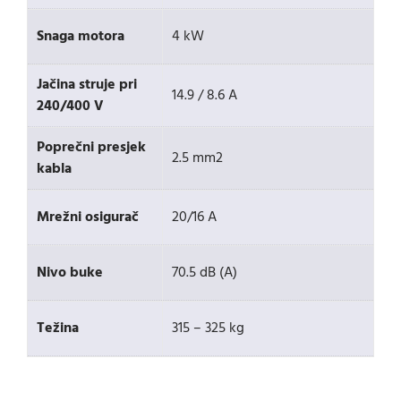
Snaga motora
4 kW
Jačina struje pri
14.9 / 8.6 A
240/400 V
Poprečni presjek
2.5 mm2
kabla
Mrežni osigurač
20/16 A
Nivo buke
70.5 dB (A)
Težina
315 – 325 kg