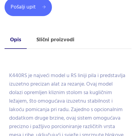
Pošalji upit
Opis
Slični proizvodi
K440RS je najveći model u RS liniji pila i predstavlja
izuzetno precizan alat za rezanje. Ovaj model
dolazi opremljen kliznim stolom sa kugličnim
ležajem, što omogućava izuzetnu stabilnost i
lakoću pomicanja pri radu. Zajedno s opcionalnim
dodatkom druge brzine, ovaj sistem omogućava
precizno i pažljivo porcioniranje različitih vrsta
mesa i ribe, uključujući i svježe i smrznute blokove.