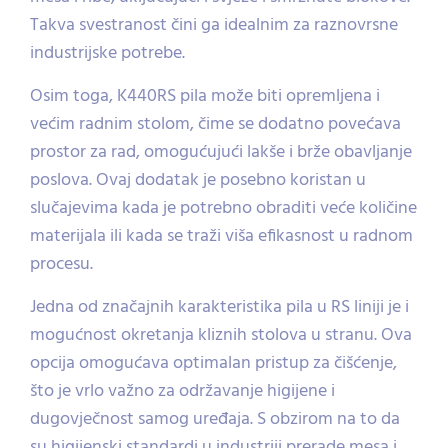
Takva svestranost čini ga idealnim za raznovrsne
industrijske potrebe.
Osim toga, K440RS pila može biti opremljena i
većim radnim stolom, čime se dodatno povećava
prostor za rad, omogućujući lakše i brže obavljanje
poslova. Ovaj dodatak je posebno koristan u
slučajevima kada je potrebno obraditi veće količine
materijala ili kada se traži viša efikasnost u radnom
procesu.
Jedna od značajnih karakteristika pila u RS liniji je i
mogućnost okretanja kliznih stolova u stranu. Ova
opcija omogućava optimalan pristup za čišćenje,
što je vrlo važno za održavanje higijene i
dugovječnost samog uređaja. S obzirom na to da
su higijenski standardi u industriji prerade mesa i