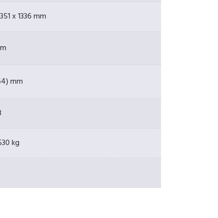
1351 x 1336 mm
mm
64) mm
B
530 kg