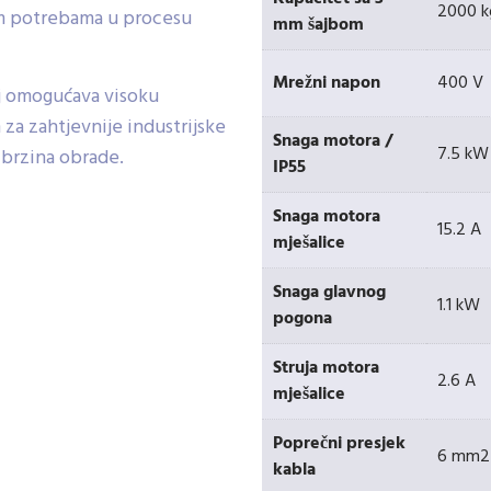
2000 k
m potrebama u procesu
mm šajbom
Mrežni napon
400 V
oj omogućava visoku
 za zahtjevnije industrijske
Snaga motora /
7.5 kW
 brzina obrade.
IP55
Snaga motora
15.2 A
mješalice
Snaga glavnog
1.1 kW
pogona
Struja motora
2.6 A
mješalice
Poprečni presjek
6 mm2
kabla