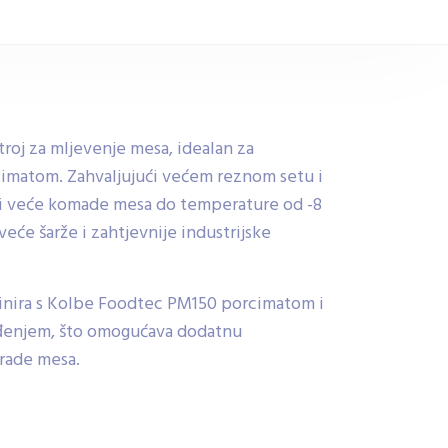
roj za mljevenje mesa, idealan za
rcimatom. Zahvaljujući većem reznom setu i
ti veće komade mesa do temperature od -8
veće šarže i zahtjevnije industrijske
binira s Kolbe Foodtec PM150 porcimatom i
lađenjem, što omogućava dodatnu
brade mesa.