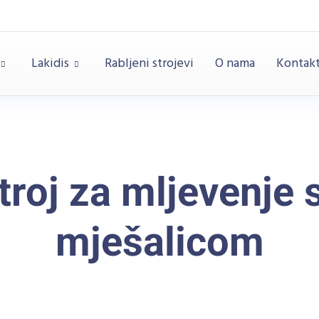
Lakidis
Rabljeni strojevi
O nama
Kontak
troj za mljevenje 
mješalicom