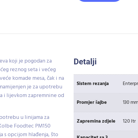
eva koji je pogodan za
Detalji
ćeg reznog seta i većeg
i veće komade mesa, čak i na
Sistem rezanja
Enterpr
namijenjen je za upotrebu
ma i lijevkom zapremnine od
Promjer šajbe
130 m
upotrebu u linijama za
Zapremina zdjele
120 ltr
s Kolbe Foodtec PM150
a s opcijom hlađenja, što
Kapacitet sa 3