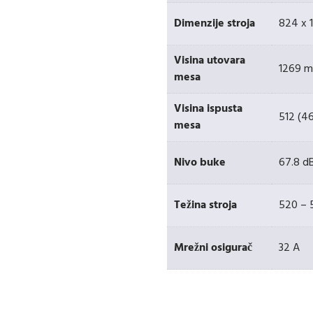
Dimenzije stroja
824 x 
Visina utovara
1269 
mesa
Visina ispusta
512 (4
mesa
Nivo buke
67.8 d
Težina stroja
520 – 
Mrežni osigurač
32 A