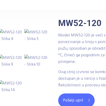
MW52-120
Model MW52-120 je veći st
povezivanje u liniju s po
pužu, sposoban je obradi
°C, čineći ga pogodnim za 
primjene.
Ovaj stroj izvrsno se kom
dostupan je u verziji s h
fleksibilnost u procesu o
Pošalji upit