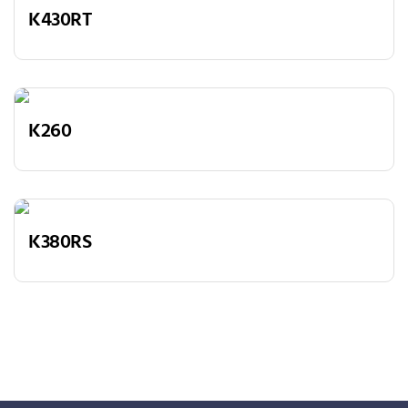
K430RT
K260
K380RS