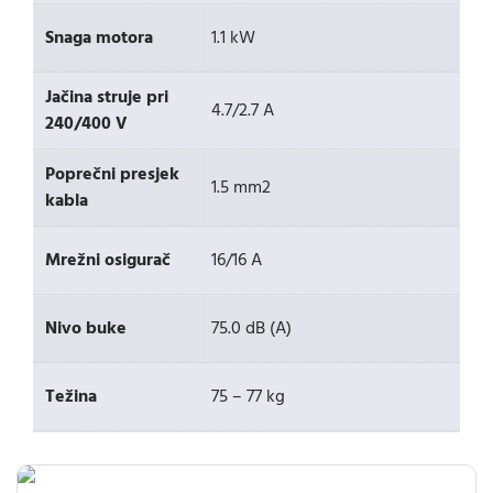
Snaga motora
1.1 kW
Jačina struje pri
4.7/2.7 A
240/400 V
Poprečni presjek
1.5 mm2
kabla
Mrežni osigurač
16/16 A
Nivo buke
75.0 dB (A)
Težina
75 – 77 kg