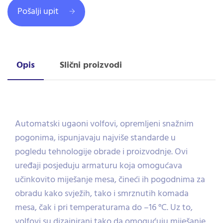
Pošalji upit
Opis
Slični proizvodi
Automatski ugaoni volfovi, opremljeni snažnim
pogonima, ispunjavaju najviše standarde u
pogledu tehnologije obrade i proizvodnje. Ovi
uređaji posjeduju armaturu koja omogućava
učinkovito miješanje mesa, čineći ih pogodnima za
obradu kako svježih, tako i smrznutih komada
mesa, čak i pri temperaturama do –16 °C. Uz to,
volfovi su dizajnirani tako da omogućuju miješanje