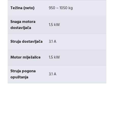
Težina (neto)
950 – 1050 kg
Snaga motora
1.5 kW
dostavljača
Struja dostavljača
3.1 A
Motor miješalice
1.5 kW
Struja pogona
3.1 A
opuštanja