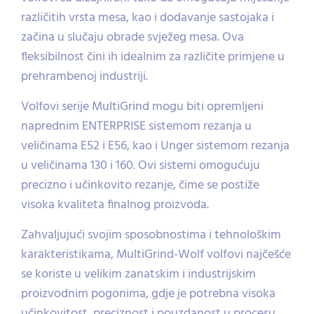
različitih vrsta mesa, kao i dodavanje sastojaka i
začina u slučaju obrade svježeg mesa. Ova
fleksibilnost čini ih idealnim za različite primjene u
prehrambenoj industriji.
Volfovi serije MultiGrind mogu biti opremljeni
naprednim ENTERPRISE sistemom rezanja u
veličinama E52 i E56, kao i Unger sistemom rezanja
u veličinama 130 i 160. Ovi sistemi omogućuju
precizno i učinkovito rezanje, čime se postiže
visoka kvaliteta finalnog proizvoda.
Zahvaljujući svojim sposobnostima i tehnološkim
karakteristikama, MultiGrind-Wolf volfovi najčešće
se koriste u velikim zanatskim i industrijskim
proizvodnim pogonima, gdje je potrebna visoka
učinkovitost, preciznost i pouzdanost u procesu